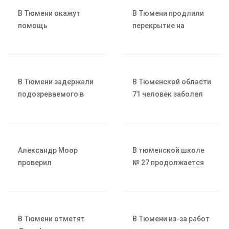
В Тюмени окажут
В Тюмени продлили
помощь
перекрытие на
подтопленным СНТ
перекрёстке улиц
Карла Маркса и
Парковой
В Тюмени задержали
В Тюменской области
подозреваемого в
71 человек заболел
краже велосипеда
инфекциями,
передающимися
через клещей
Александр Моор
В тюменской школе
проверил
№ 27 продолжается
паводковую
капитальный ремонт
обстановку в
Тюменском округе
В Тюмени отметят
В Тюмени из-за работ