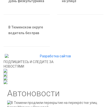
День физкультурника
на улице
спортивными
Станционной
турнирами и
изменятся маршруты
массовыми
автобусов
активностями
В Тюменском округе
водитель без прав
устроила ДТП с
детьми в салоне
ПОДПИШИТЕСЬ И СЛЕДИТЕ ЗА
НОВОСТЯМИ
Автоновости