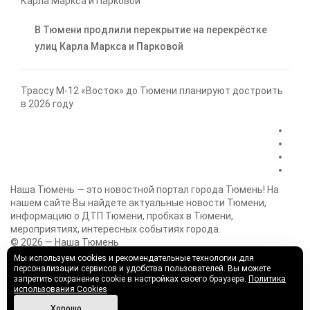
В Тюмени продлили перекрытие на перекрёстке
улиц Карла Маркса и Парковой
Трассу М-12 «Восток» до Тюмени планируют достроить
в 2026 году
Наша Тюмень — это новостной портал города Тюмень! На
нашем сайте Вы найдете актуальные новости Тюмени,
информацию о ДТП Тюмени, пробках в Тюмени,
мероприятиях, интересных событиях города.
© 2026 — Наша Тюмень
Политика конфиденциальности
О нас
Предложить новость
Мы используем cookies и рекомендательные технологии для
Разработка сайта — Starcev Digital
персонализации сервисов и удобства пользователей. Вы можете
запретить сохранение cookie в настройках своего браузера.
Политика
использования Cookies
Хорошо