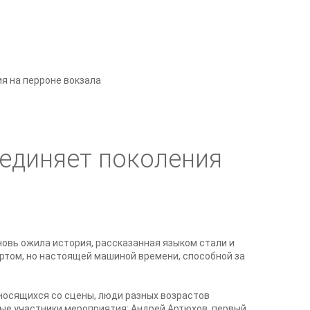
я на перроне вокзала
оединяет поколения
овь ожила история, рассказанная языком стали и
ртом, но настоящей машиной времени, способной за
оносящихся со сцены, люди разных возрастов
ные участники мероприятия: Андрей Артюхов, первый