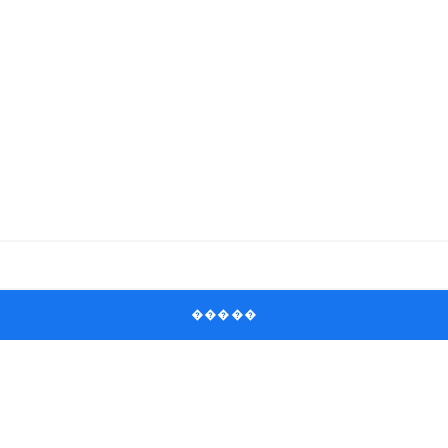
�����