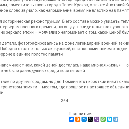
ы, заместитель главы города Павел Креков, а также Анатолий 
ое слово звучало, как напоминание: время не властно над памят
я историческая реконструкция. В его составе можно увидеть тепл
нтерьером военного времени, вагон-душ, свидетельство сурового
но зеркало эпохи — молчаливо напоминает о том, какой ценой был
и детали, фотографировались на фоне легендарной военной техн
обеды» стал не только экскурсией, но и воспоминанием о подвиг
ерроне в единое полотно памяти.
напоминают нам, какой ценой досталась наша мирная жизнь», — о
але не было равнодушных среди посетителей.
вие по другим городам, но для Тюмени этот короткий визит оказ
транством памяти — местом, где прошлое и настоящее объединил
ян.
364
Поделиться: