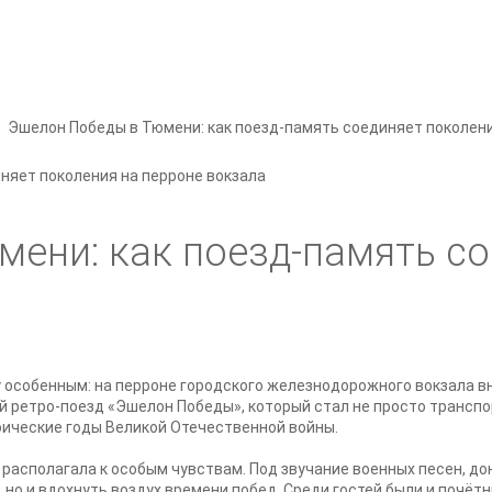
Эшелон Победы в Тюмени: как поезд-память соединяет поколени
ени: как поезд-память с
особенным: на перроне городского железнодорожного вокзала вн
й ретро-поезд «Эшелон Победы», который стал не просто транспо
роические годы Великой Отечественной войны.
располагала к особым чувствам. Под звучание военных песен, д
 но и вдохнуть воздух времени побед. Среди гостей были и почёт