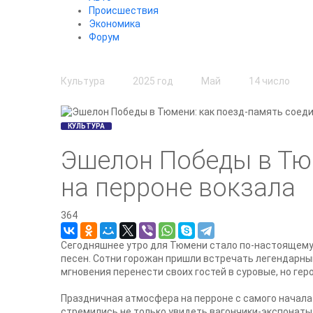
Происшествия
Экономика
Форум
Культура
2025 год
Май
14 число
КУЛЬТУРА
Эшелон Победы в Тюм
на перроне вокзала
364
Сегодняшнее утро для Тюмени стало по-настоящему 
песен. Сотни горожан пришли встречать легендарны
мгновения перенести своих гостей в суровые, но ге
Праздничная атмосфера на перроне с самого начала 
стремились не только увидеть вагончики-экспонаты,