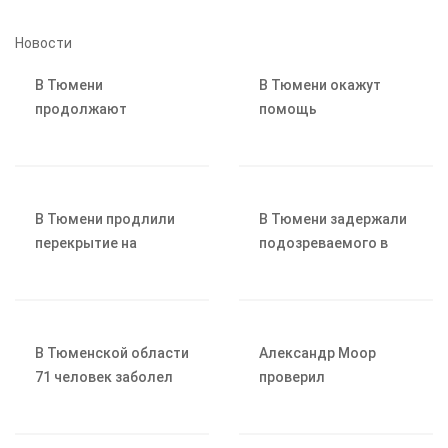
Новости
В Тюмени
В Тюмени окажут
продолжают
помощь
вывозить погибшую
подтопленным СНТ
рыбу с береговой
линии
В Тюмени продлили
В Тюмени задержали
перекрытие на
подозреваемого в
перекрёстке улиц
краже велосипеда
Карла Маркса и
Парковой
В Тюменской области
Александр Моор
71 человек заболел
проверил
инфекциями,
паводковую
передающимися
обстановку в