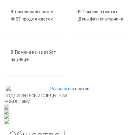
через клещей
Тюменском округе
В тюменской школе
В Тюмени отметят
№ 27 продолжается
День физкультурника
капитальный ремонт
спортивными
турнирами и
массовыми
активностями
В Тюмени из-за работ
на улице
Станционной
изменятся маршруты
автобусов
ПОДПИШИТЕСЬ И СЛЕДИТЕ ЗА
НОВОСТЯМИ