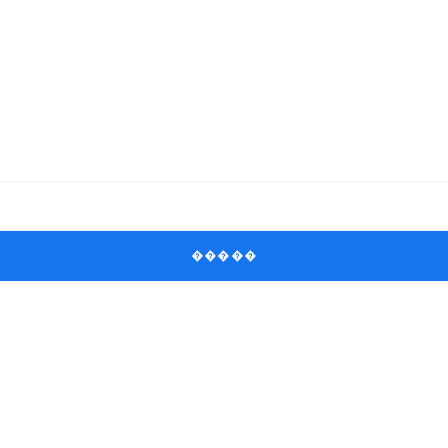
�����