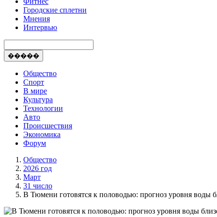
Фитнес
Городские сплетни
Мнения
Интервью
�����
Общество
Спорт
В мире
Культура
Технологии
Авто
Происшествия
Экономика
Форум
Общество
2026 год
Март
31 число
В Тюмени готовятся к половодью: прогноз уровня воды б