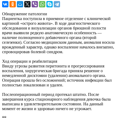
Обнаружение патологии
Пациентка поступила в приемное отделение с клинической
картиной «острого живота». В ходе диагностического
обследования и визуализации органов брюшной полости
врачи выявили редкую анатомическую особенность —
наличие полноценного добавочного органа (второй
селезенки). Согласно медицинским данным, аномалия носила
врожденный характер, однако воспаление началось внезапно,
спровоцировав болевой синдром.
Ход операции и реабилитация
Ввиду угрозы развития перитонита и прогрессирования
воспаления, хирургическая бригада приняла решение о
немедленной дисктомии (удалении) аномального органа.
Операция прошла без осложнений; источник инфекции был
полностью локализован и удален.
Послеоперационный период протекал штатно. После
завершения курса стационарного наблюдения девочка была
выписана в удовлетворительном состоянии. На данный
момент ее жизни и здоровью ничего не угрожает.
88