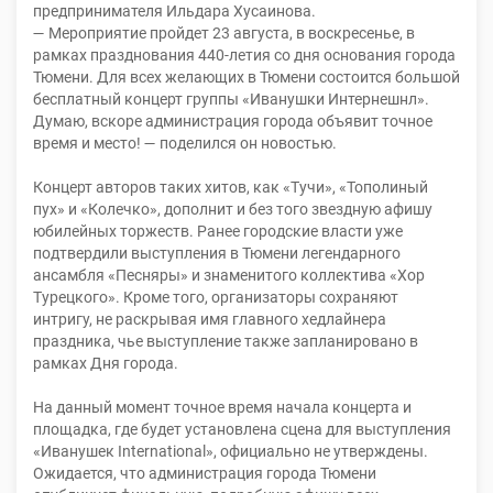
предпринимателя Ильдара Хусаинова.
— Мероприятие пройдет 23 августа, в воскресенье, в
рамках празднования 440-летия со дня основания города
Тюмени. Для всех желающих в Тюмени состоится большой
бесплатный концерт группы «Иванушки Интернешнл».
Думаю, вскоре администрация города объявит точное
время и место! — поделился он новостью.
Концерт авторов таких хитов, как «Тучи», «Тополиный
пух» и «Колечко», дополнит и без того звездную афишу
юбилейных торжеств. Ранее городские власти уже
подтвердили выступления в Тюмени легендарного
ансамбля «Песняры» и знаменитого коллектива «Хор
Турецкого». Кроме того, организаторы сохраняют
интригу, не раскрывая имя главного хедлайнера
праздника, чье выступление также запланировано в
рамках Дня города.
На данный момент точное время начала концерта и
площадка, где будет установлена сцена для выступления
«Иванушек International», официально не утверждены.
Ожидается, что администрация города Тюмени